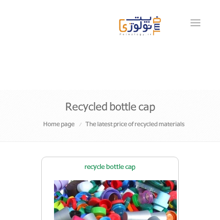
Toggle
navigati
Recycled bottle cap
Home page
The latest price of recycled materials
recycle bottle cap