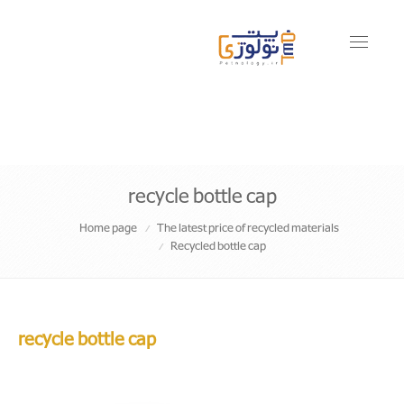
Toggle
navigati
recycle bottle cap
Home page
The latest price of recycled materials
Recycled bottle cap
recycle bottle cap