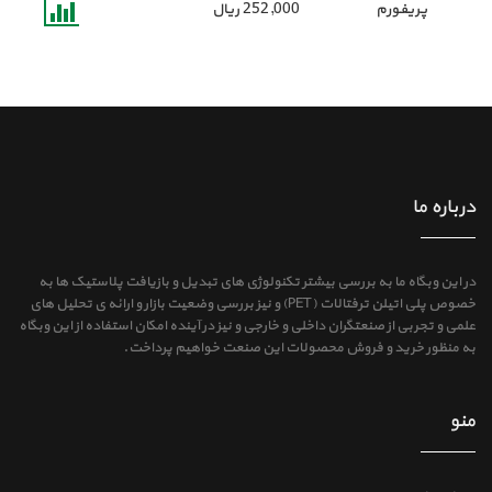
پریفورم
252,000
ریال
درباره ما
در این وبگاه ما به بررسی بیشتر تکنولوژی های تبدیل و بازیافت پلاستیک ها به
خصوص پلی اتیلن ترفتالات (PET) و نیز بررسی وضعیت بازار و ارائه ی تحلیل های
علمی و تجربی از صنعتگران داخلی و خارجی و نیز در آینده امکان استفاده از این وبگاه
به منظور خرید و فروش محصولات این صنعت خواهیم پرداخت.
منو