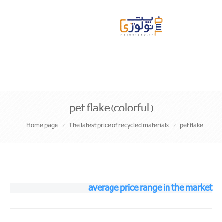
Toggle
navigati
pet flake(colorful)
Home page
The latest price of recycled materials
pet flake
average price range in the market