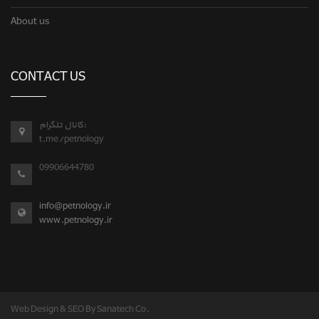
About us
CONTACT US
کانال تلگرام:
t.me/petnology
09906644780
info@petnology.ir
www.petnology.ir
Web Design & SEO By Sanatech Co.