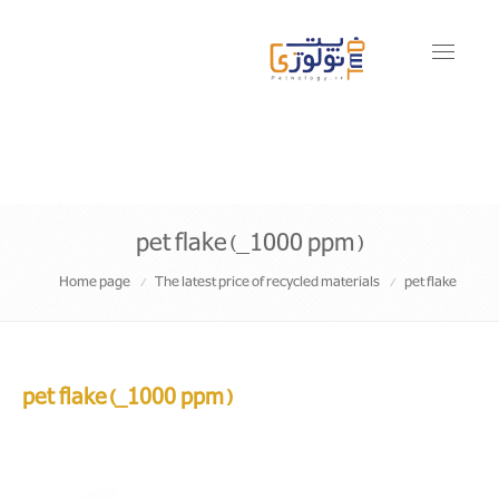
Toggle
navigati
pet flake(_1000 ppm)
Home page
The latest price of recycled materials
pet flake
pet flake(_1000 ppm)