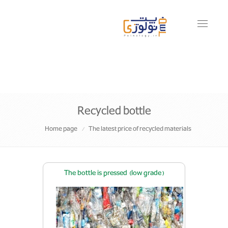
Toggle
navigati
Recycled bottle
Home page
The latest price of recycled materials
The bottle is pressed (low grade)