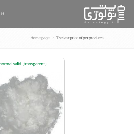
فا
Home page
The last price of pet products
normal salid (transparent)