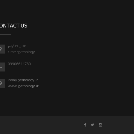
ONTACT US
کانال تلگرام:
t.me/petnology
09906644780
info@petnology.ir
www.petnology.ir