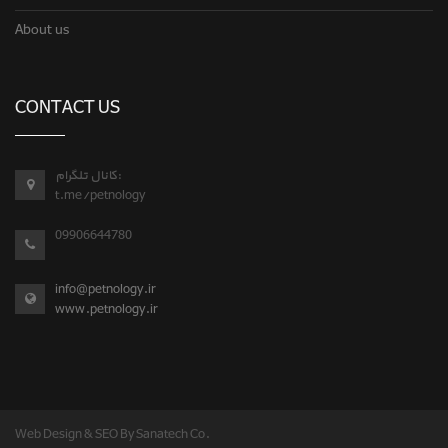
About us
CONTACT US
کانال تلگرام:
t.me/petnology
09906644780
info@petnology.ir
www.petnology.ir
Web Design & SEO By Sanatech Co.