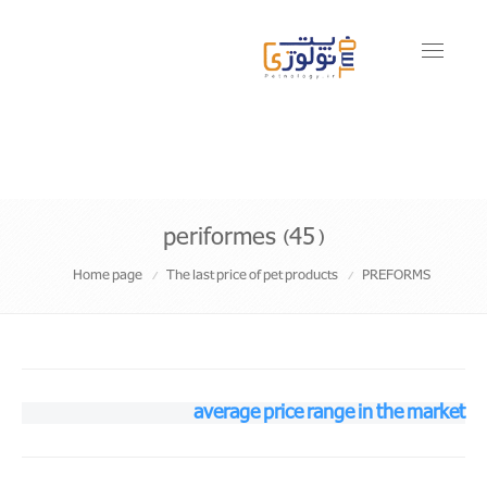
Toggle
navigati
periformes (45)
Home page
The last price of pet products
PREFORMS
average price range in the market