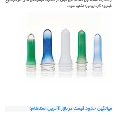
از مصارف عمده این دهانه می توان در مصارف نوشیدنی های گاز دار،دوغ
،آبمیوه گازداروغیره اشاره نمود.
میانگین حدود قیمت در بازار (آخرین استعلام)