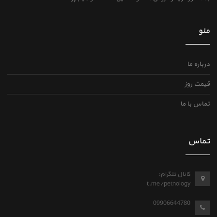
منو
درباره ما
قیمت روز
تماس با ما
تماس
کانال تلگرام:
t.me/petnology
09906644780