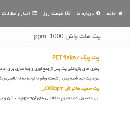
خانه
درباره ما
قیمت روز
اخبار و مقالات
پت هات واش 1000_ppm
پت پرک /PET flake
بطری های بازیافتی پت پس از جمع آوری و جدا سازی برای آماده سازی و قرار گرفتن در پروسه
مواد پت خرد شده پس از شست وشو با توجه به نا خالصی،رنگ 
پت سفید هاتواش 1000ppm_
این محصول که مجموع نا خالصی های آن(pvc،چوب،شن وغیره) زیر 1000ppm بوده و دارای کیفیت و شفافیت مناسب می باشد.