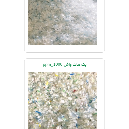
پت هات واش 1000_ppm