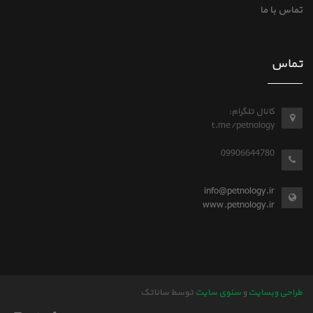
تماس با ما
تماس
کانال تلگرام:
t.me/petnology
09906644780
info@petnology.ir
www.petnology.ir
طراحی وبسایت
و
سئوی سایت
توسط ساناتک