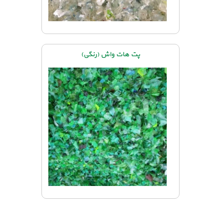
پت هات واش (رنگی)