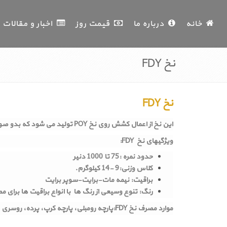
خانه
درباره ما
قیمت روز
اخبار و مقالات
نخ FDY
نخ FDY
این نخ از اعمال کشش روی نخ POY تولید می شود که بدو صورت تک مرحله ای یا دو مرحله ای انجام می شود و ماده اولیه جهت تولید نخ تابیده بوده و خود نیز بطور مستقیم در بافندگی نیز مصرف دارد.
ویژگیهای نخ FDY:
حدود نمره :75 تا 1000 دنیر
کلاس وزنی:9 -14 کیلوگرم.
براقیت: نیمه مات-برایت-سوپر برایت
رنگ: تنوع وسیعی از رنگ ها با انواع براقیت ها برای 
موارد مصرف نخ FDY:پارچه رومبلی، پارچه کرپ، پرده، روسری ، نخ دوخت وگلدوزی، فرش شگی، نخ شانل، پتوی راشل، ساک و چمدان