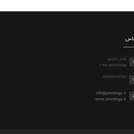
اس
کانال تلگرام:
t.me/petnology
09906644780
info@petnology.ir
www.petnology.ir