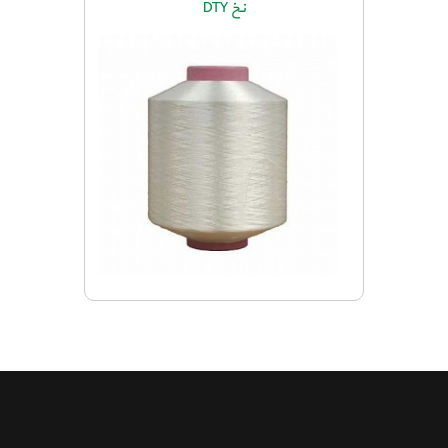
نخ DTY