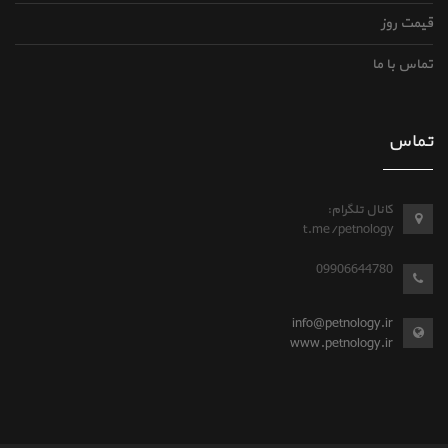
قیمت روز
تماس با ما
تماس
کانال تلگرام:
t.me/petnology
09906644780
info@petnology.ir
www.petnology.ir