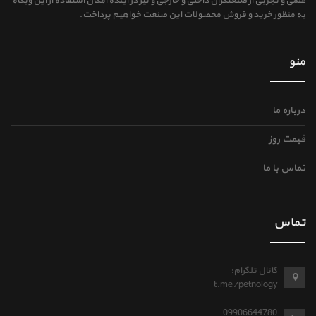
علمی و تجربی از صنعتگران داخلی و خارجی و نیز در آینده امکان استفاده از این وبگاه
به منظور خرید و فروش محصولات این صنعت خواهیم پرداخت.
منو
درباره ما
قیمت روز
تماس با ما
تماس
کانال تلگرام:
t.me/petnology
09906644780