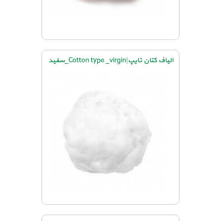
الیاف کتان تایپ|Cotton type _virgin_سفید