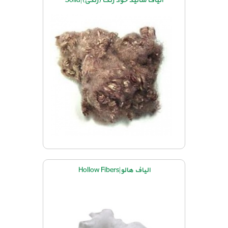
الیاف سالید خود رنگ (رنگی)|Solid
الیاف هالو|Hollow Fibers