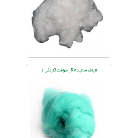
الیاف سالیدRV_ ظرافت3(رنگی )