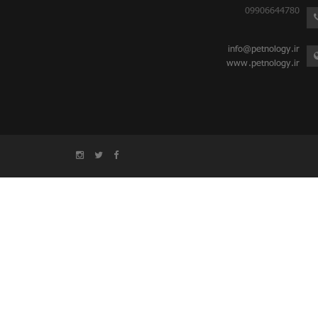
09906644780
info@petnology.ir
www.petnology.ir